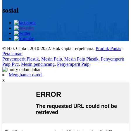
sosial
© Hak Cipta - 2010-2022: Hak Cipta Terpelihara.
Produk Panas
-
Peta laman
Penyemperit Plastik
,
Mesin Paip
,
Mesin Paip Plastik
,
Penyemperit
Paip Pvc
,
Mesin pencincang
,
Penyemperit Paip
,
Menghantar e-mel
x