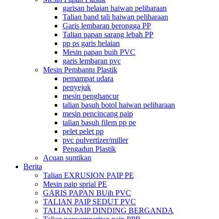
garisan helaian haiwan peliharaan
Talian band tali haiwan peliharaan
Garis lembaran berongga PP
Talian papan sarang lebah PP
pp ps garis helaian
Mesin papan buih PVC
garis lembaran pvc
Mesin Pembantu Plastik
pemampat udara
penyejuk
mesin penghancur
talian basuh botol haiwan peliharaan
mesin pencincang paip
talian basuh filem pp pe
pelet pelet pp
pvc pulvertizer/miller
Pengadun Plastik
Acuan suntikan
Berita
Talian EXRUSION PAIP PE
Mesin paip sprial PE
GARIS PAPAN BUih PVC
TALIAN PAIP SEDUT PVC
TALIAN PAIP DINDING BERGANDA