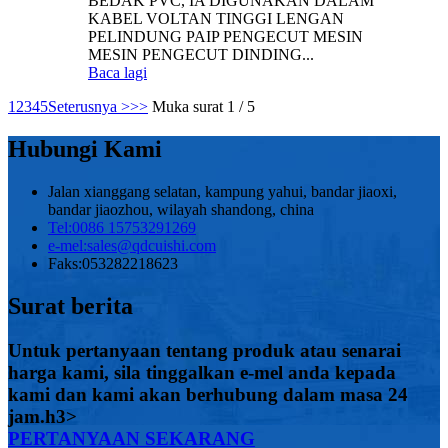
BEDAK PVC, IA DIGUNAKAN DALAM
KABEL VOLTAN TINGGI LENGAN
PELINDUNG PAIP PENGECUT MESIN
MESIN PENGECUT DINDING...
Baca lagi
1
2
3
4
5
Seterusnya >
>>
Muka surat 1 / 5
Hubungi Kami
Jalan xianggang selatan, kampung yahui, bandar jiaoxi,
bandar jiaozhou, wilayah shandong, china
Tel:
0086 15753291269
e-mel:
sales@qdcuishi.com
Faks:
053282218623
Surat berita
Untuk pertanyaan tentang produk atau senarai
harga kami, sila tinggalkan e-mel anda kepada
kami dan kami akan berhubung dalam masa 24
jam.h3>
PERTANYAAN SEKARANG