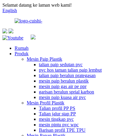
Selamat datang ke laman web kami!
English
Rumah
Produk
Mesin Paip Plastik
talian paip sedutan pvc
pvc hos taman talian paip lembut
talian paip beralun prategasan
mesin paip beralun plastik
mesin paip gas air pe ppr
garisan beralun sprial karbon
mesin paip kuasa air pvc
Mesin Profil Plastik
Talian profil PP PS
Talian jalur stap PP
mesin tingkap pvc
mesin pintu pvc wpc
Barisan profil TPE TPU
Mesin Papan Plastik