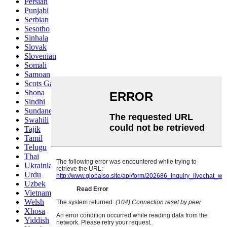
Persian
Punjabi
Serbian
Sesotho
Sinhala
Slovak
Slovenian
Somali
Samoan
Scots Gaelic
Shona
Sindhi
Sundanese
Swahili
Tajik
Tamil
Telugu
Thai
Ukrainian
Urdu
Uzbek
Vietnamese
Welsh
Xhosa
Yiddish