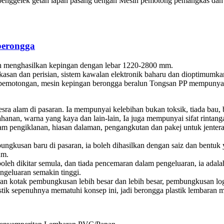
n penggelek getah lapan pasang dengan Mesin pemotong pemangkas da
berongga
h menghasilkan kepingan dengan lebar 1220-2800 mm.
san dan perisian, sistem kawalan elektronik baharu dan dioptimumkan,
pemotongan, mesin kepingan berongga beralun Tongsan PP mempunyai ke
a alam di pasaran. Ia mempunyai kelebihan bukan toksik, tiada bau, be
ahanan, warna yang kaya dan lain-lain, Ia juga mempunyai sifat rintanga
m pengiklanan, hiasan dalaman, pengangkutan dan pakej untuk jentera
ngkusan baru di pasaran, ia boleh dihasilkan dengan saiz dan bentuk
um.
eh dikitar semula, dan tiada pencemaran dalam pengeluaran, ia adala
ngeluaran semakin tinggi.
an kotak pembungkusan lebih besar dan lebih besar, pembungkusan 
stik sepenuhnya mematuhi konsep ini, jadi berongga plastik lembara