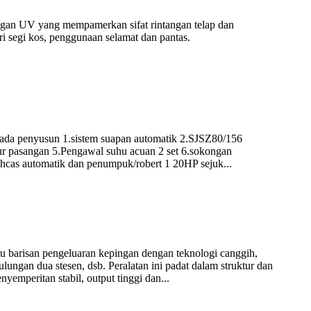
ntangan UV yang mempamerkan sifat rintangan telap dan
ari segi kos, penggunaan selamat dan pantas.
nyusun 1.sistem suapan automatik 2.SJSZ80/156
r pasangan 5.Pengawal suhu acuan 2 set 6.sokongan
cas automatik dan penumpuk/robert 1 20HP sejuk...
 barisan pengeluaran kepingan dengan teknologi canggih,
lungan dua stesen, dsb. Peralatan ini padat dalam struktur dan
emperitan stabil, output tinggi dan...