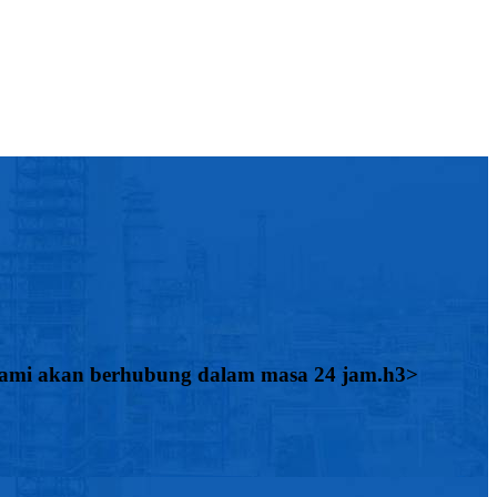
n kami akan berhubung dalam masa 24 jam.h3>