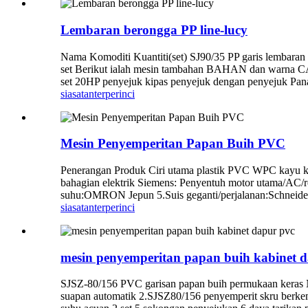
Lembaran berongga PP line-lucy
Nama Komoditi Kuantiti(set) SJ90/35 PP garis lembaran 
set Berikut ialah mesin tambahan BAHAN dan warna 
set 20HP penyejuk kipas penyejuk dengan penyejuk
siasatan
terperinci
Mesin Penyemperitan Papan Buih PVC
Penerangan Produk Ciri utama plastik PVC WPC kayu k
bahagian elektrik Siemens: Penyentuh motor utama/AC/r
suhu:OMRON Jepun 5.Suis geganti/perjalanan:Schneider
siasatan
terperinci
mesin penyemperitan papan buih kabinet 
SJSZ-80/156 PVC garisan papan buih permukaan ker
suapan automatik 2.SJSZ80/156 penyemperit skru berke