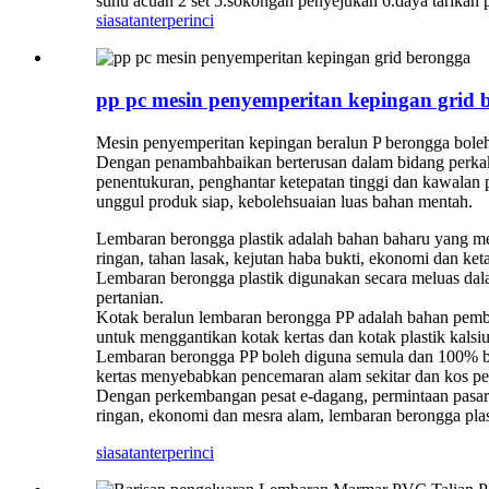
suhu acuan 2 set 5.sokongan penyejukan 6.daya tarika
siasatan
terperinci
pp pc mesin penyemperitan kepingan grid 
Mesin penyemperitan kepingan beralun P berongga bole
Dengan penambahbaikan berterusan dalam bidang perkaka
penentukuran, penghantar ketepatan tinggi dan kawalan 
unggul produk siap, kebolehsuaian luas bahan mentah.
Lembaran berongga plastik adalah bahan baharu yang mesr
ringan, tahan lasak, kejutan haba bukti, ekonomi dan ket
Lembaran berongga plastik digunakan secara meluas dala
pertanian.
Kotak beralun lembaran berongga PP adalah bahan pembu
untuk menggantikan kotak kertas dan kotak plastik kalsi
Lembaran berongga PP boleh diguna semula dan 100% bol
kertas menyebabkan pencemaran alam sekitar dan kos pe
Dengan perkembangan pesat e-dagang, permintaan pasar
ringan, ekonomi dan mesra alam, lembaran berongga pla
siasatan
terperinci