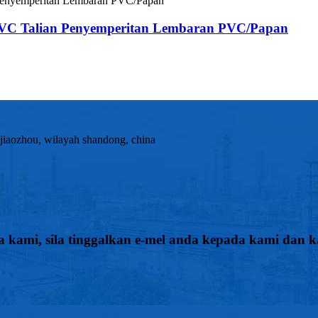
VC Talian Penyemperitan Lembaran PVC/Papan
 jiaozhou, wilayah shandong, china
a kami, sila tinggalkan e-mel anda kepada kami da