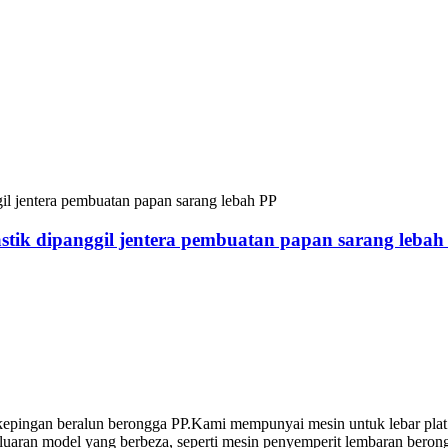
astik dipanggil jentera pembuatan papan sarang lebah
kepingan beralun berongga PP.Kami mempunyai mesin untuk lebar pla
an model yang berbeza, seperti mesin penyemperit lembaran berongga 