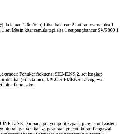
j, kelajuan 1-6m/min) Lihat halaman 2 butiran warna biru 1
 Mesin kitar semula tepi sisa 1 set penghancur SWP360 1
extruder: Penukar frekuensi:SIEMENS;2. set lengkap
 seluruh talian)/suis komen;3.PLC:SIEMENS 4.Pengawal
China famous br...
NE LINE Daripada penyemperit kepada penyusun 1.sistem
entukuran penyejukan -4 pasangan penentukuran Pengawal