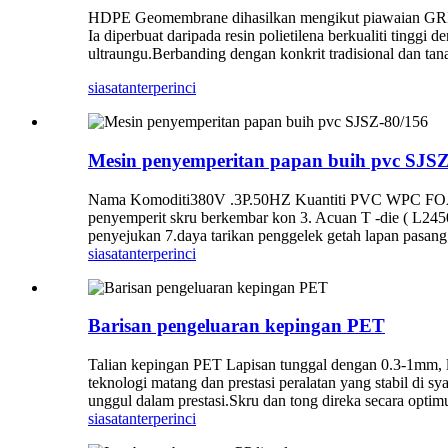
HDPE Geomembrane dihasilkan mengikut piawaian G
Ia diperbuat daripada resin polietilena berkualiti ting
ultraungu.Berbanding dengan konkrit tradisional dan tana
siasatan
terperinci
Mesin penyemperitan papan buih pvc SJSZ
Nama Komoditi380V .3P.50HZ Kuantiti PVC WPC FO
penyemperit skru berkembar kon 3. Acuan T -die ( L24
penyejukan 7.daya tarikan penggelek getah lapan pasa
siasatan
terperinci
Barisan pengeluaran kepingan PET
Talian kepingan PET Lapisan tunggal dengan 0.3-1mm, 
teknologi matang dan prestasi peralatan yang stabil di s
unggul dalam prestasi.Skru dan tong direka secara opti
siasatan
terperinci