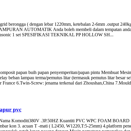
grid berongga ( dengan lebar 1220mm, ketebalan 2-6mm .output 240kg/
CAMPURAN AUTOMATIK Anda boleh membeli dalam tempatan anda 1 set
 Panasonic 1 set SPESIFIKASI TEKNIKAL PP HOLLOW SH...
omposit papan buih papan penyemperitan/papan pintu Membuat Mesin/
elay beban lampau terma/pemutus litar (termasuk pemutus litar besar
 France 6.Twin-Screw: jenama terkenal dari Zhoushan,China 7.Mould:
dapur pvc
as Nama Komoditi380V .3P.50HZ Kuantiti PVC WPC FOAM BOARD LI
mbar kon 3. acuan T -mati ( L2450, W1220,T:5-25mm) 4.platform pen