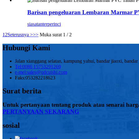
Barisan pengeluaran Lembaran Marmar P
siasatan
terperinci
1
2
Seterusnya >
>>
Muka surat 1 / 2
Hubungi Kami
Jalan xianggang selatan, kampung yahui, bandar jiaoxi, bandar
Tel:
0086 15753291269
e-mel:
sales@qdcuishi.com
Faks:
053282218623
Surat berita
Untuk pertanyaan tentang produk atau senarai harg
PERTANYAAN SEKARANG
sosial