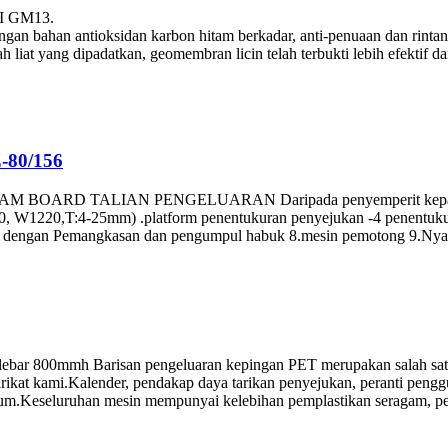
RI GM13.
gi dengan bahan antioksidan karbon hitam berkadar, anti-penuaan dan ri
h liat yang dipadatkan, geomembran licin telah terbukti lebih efektif d
-80/156
AM BOARD TALIAN PENGELUARAN Daripada penyemperit kepada pe
50, W1220,T:4-25mm) .platform penentukuran penyejukan -4 penentuku
ng dengan Pemangkasan dan pengumpul habuk 8.mesin pemotong 9.Nyah
lebar 800mmh Barisan pengeluaran kepingan PET merupakan salah satu
yarikat kami.Kalender, pendakap daya tarikan penyejukan, peranti penggu
mum.Keseluruhan mesin mempunyai kelebihan pemplastikan seragam, peny