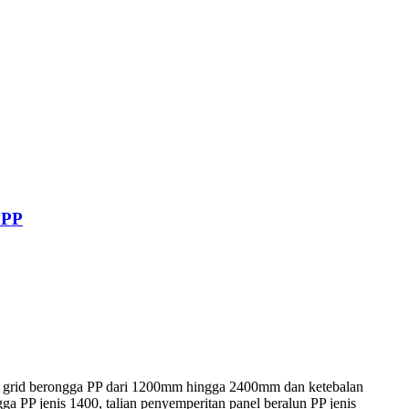
 PP
t grid berongga PP dari 1200mm hingga 2400mm dan ketebalan
PP jenis 1400, talian penyemperitan panel beralun PP jenis