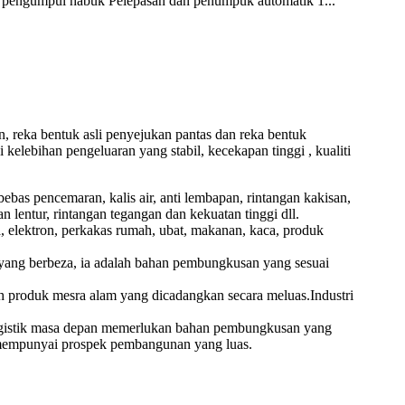
n pengumpul habuk Pelepasan dan penumpuk automatik 1...
 reka bentuk asli penyejukan pantas dan reka bentuk
lebihan pengeluaran yang stabil, kecekapan tinggi , kualiti
bas pencemaran, kalis air, anti lembapan, rintangan kakisan,
n lentur, rintangan tegangan dan kekuatan tinggi dll.
, elektron, perkakas rumah, ubat, makanan, kaca, produk
 yang berbeza, ia adalah bahan pembungkusan yang sesuai
h produk mesra alam yang dicadangkan secara meluas.Industri
logistik masa depan memerlukan bahan pembungkusan yang
n mempunyai prospek pembangunan yang luas.